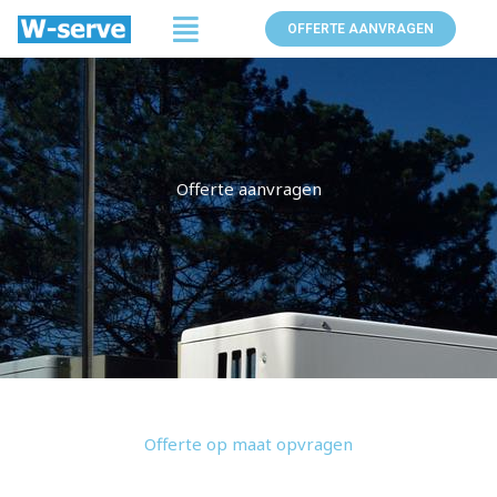
Spring
Menu
OFFERTE AANVRAGEN
naar
de
inhoud
Offerte aanvragen
Offerte op maat opvragen